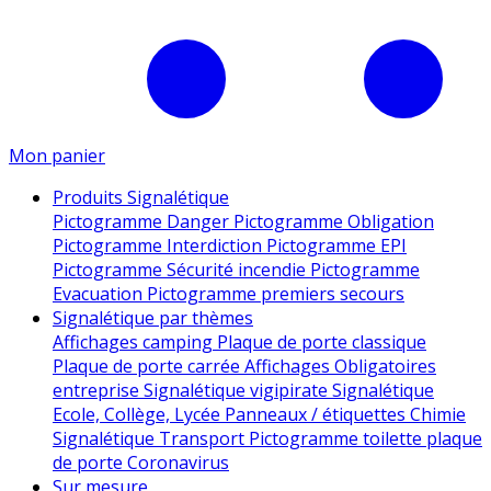
Mon panier
Produits Signalétique
Pictogramme Danger
Pictogramme Obligation
Pictogramme Interdiction
Pictogramme EPI
Pictogramme Sécurité incendie
Pictogramme
Evacuation
Pictogramme premiers secours
Signalétique par thèmes
Affichages camping
Plaque de porte classique
Plaque de porte carrée
Affichages Obligatoires
entreprise
Signalétique vigipirate
Signalétique
Ecole, Collège, Lycée
Panneaux / étiquettes Chimie
Signalétique Transport
Pictogramme toilette
plaque
de porte
Coronavirus
Sur mesure