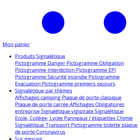
Mon panier
Produits Signalétique
Pictogramme Danger
Pictogramme Obligation
Pictogramme Interdiction
Pictogramme EPI
Pictogramme Sécurité incendie
Pictogramme
Evacuation
Pictogramme premiers secours
Signalétique par thèmes
Affichages camping
Plaque de porte classique
Plaque de porte carrée
Affichages Obligatoires
entreprise
Signalétique vigipirate
Signalétique
Ecole, Collège, Lycée
Panneaux / étiquettes Chimie
Signalétique Transport
Pictogramme toilette
plaque
de porte
Coronavirus
Sur mesure