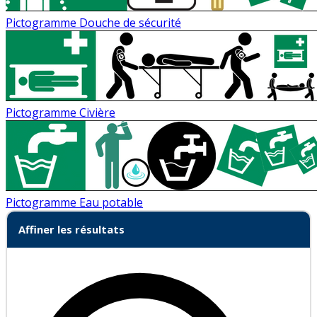
Pictogramme Douche de sécurité
Pictogramme Civière
Pictogramme Eau potable
Affiner les résultats