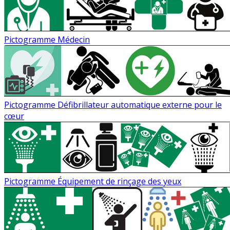
Pictogramme Médecin
Pictogramme Défibrillateur automatique externe pour le
cœur
Pictogramme Équipement de rinçage des yeux