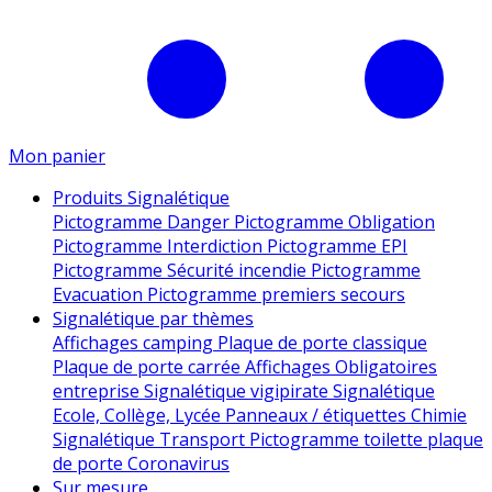
Mon panier
Produits Signalétique
Pictogramme Danger
Pictogramme Obligation
Pictogramme Interdiction
Pictogramme EPI
Pictogramme Sécurité incendie
Pictogramme
Evacuation
Pictogramme premiers secours
Signalétique par thèmes
Affichages camping
Plaque de porte classique
Plaque de porte carrée
Affichages Obligatoires
entreprise
Signalétique vigipirate
Signalétique
Ecole, Collège, Lycée
Panneaux / étiquettes Chimie
Signalétique Transport
Pictogramme toilette
plaque
de porte
Coronavirus
Sur mesure