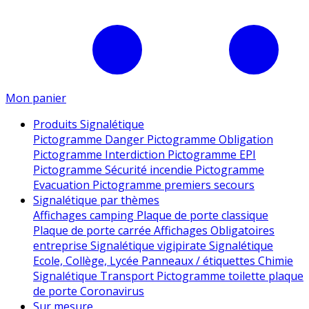
Mon panier
Produits Signalétique
Pictogramme Danger
Pictogramme Obligation
Pictogramme Interdiction
Pictogramme EPI
Pictogramme Sécurité incendie
Pictogramme
Evacuation
Pictogramme premiers secours
Signalétique par thèmes
Affichages camping
Plaque de porte classique
Plaque de porte carrée
Affichages Obligatoires
entreprise
Signalétique vigipirate
Signalétique
Ecole, Collège, Lycée
Panneaux / étiquettes Chimie
Signalétique Transport
Pictogramme toilette
plaque
de porte
Coronavirus
Sur mesure