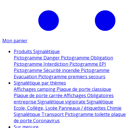
Mon panier
Produits Signalétique
Pictogramme Danger
Pictogramme Obligation
Pictogramme Interdiction
Pictogramme EPI
Pictogramme Sécurité incendie
Pictogramme
Evacuation
Pictogramme premiers secours
Signalétique par thèmes
Affichages camping
Plaque de porte classique
Plaque de porte carrée
Affichages Obligatoires
entreprise
Signalétique vigipirate
Signalétique
Ecole, Collège, Lycée
Panneaux / étiquettes Chimie
Signalétique Transport
Pictogramme toilette
plaque
de porte
Coronavirus
Sur mesure