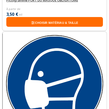
Pictogramme PORT DU MASQUE OBLIGATOIRE
À partir de
3,50 €
HT
CHOISIR MATÉRIAU & TAILLE