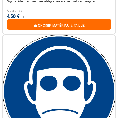
Signalétique masque obligatoire - format rectangle
À partir de
4,50 €
HT
CHOISIR MATÉRIAU & TAILLE