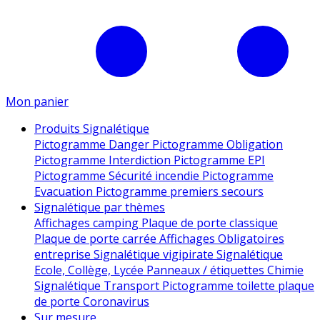
Mon panier
Produits Signalétique
Pictogramme Danger
Pictogramme Obligation
Pictogramme Interdiction
Pictogramme EPI
Pictogramme Sécurité incendie
Pictogramme
Evacuation
Pictogramme premiers secours
Signalétique par thèmes
Affichages camping
Plaque de porte classique
Plaque de porte carrée
Affichages Obligatoires
entreprise
Signalétique vigipirate
Signalétique
Ecole, Collège, Lycée
Panneaux / étiquettes Chimie
Signalétique Transport
Pictogramme toilette
plaque
de porte
Coronavirus
Sur mesure