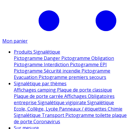
Mon panier
Produits Signalétique
Pictogramme Danger
Pictogramme Obligation
Pictogramme Interdiction
Pictogramme EPI
Pictogramme Sécurité incendie
Pictogramme
Evacuation
Pictogramme premiers secours
Signalétique par thèmes
Affichages camping
Plaque de porte classique
Plaque de porte carrée
Affichages Obligatoires
entreprise
Signalétique vigipirate
Signalétique
Ecole, Collège, Lycée
Panneaux / étiquettes Chimie
Signalétique Transport
Pictogramme toilette
plaque
de porte
Coronavirus
Sur mesure