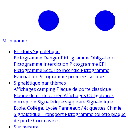
Mon panier
Produits Signalétique
Pictogramme Danger
Pictogramme Obligation
Pictogramme Interdiction
Pictogramme EPI
Pictogramme Sécurité incendie
Pictogramme
Evacuation
Pictogramme premiers secours
Signalétique par thèmes
Affichages camping
Plaque de porte classique
Plaque de porte carrée
Affichages Obligatoires
entreprise
Signalétique vigipirate
Signalétique
Ecole, Collège, Lycée
Panneaux / étiquettes Chimie
Signalétique Transport
Pictogramme toilette
plaque
de porte
Coronavirus
Sur mesure