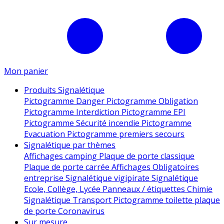
Mon panier
Produits Signalétique
Pictogramme Danger
Pictogramme Obligation
Pictogramme Interdiction
Pictogramme EPI
Pictogramme Sécurité incendie
Pictogramme
Evacuation
Pictogramme premiers secours
Signalétique par thèmes
Affichages camping
Plaque de porte classique
Plaque de porte carrée
Affichages Obligatoires
entreprise
Signalétique vigipirate
Signalétique
Ecole, Collège, Lycée
Panneaux / étiquettes Chimie
Signalétique Transport
Pictogramme toilette
plaque
de porte
Coronavirus
Sur mesure