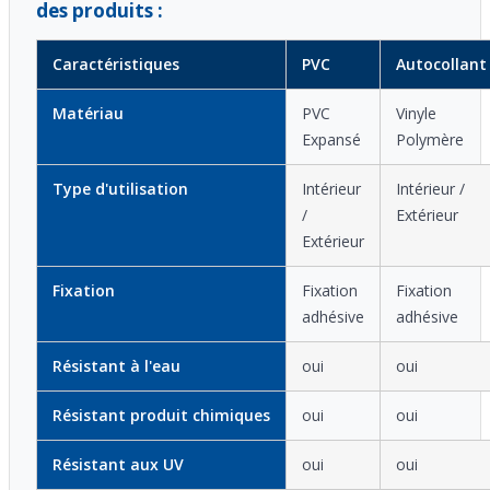
des produits :
Caractéristiques
PVC
Autocollant
Matériau
PVC
Vinyle
Expansé
Polymère
Type d'utilisation
Intérieur
Intérieur /
/
Extérieur
Extérieur
Fixation
Fixation
Fixation
adhésive
adhésive
Résistant à l'eau
oui
oui
Résistant produit chimiques
oui
oui
Résistant aux UV
oui
oui