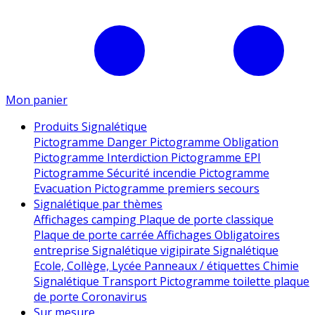
Mon panier
Produits Signalétique
Pictogramme Danger
Pictogramme Obligation
Pictogramme Interdiction
Pictogramme EPI
Pictogramme Sécurité incendie
Pictogramme
Evacuation
Pictogramme premiers secours
Signalétique par thèmes
Affichages camping
Plaque de porte classique
Plaque de porte carrée
Affichages Obligatoires
entreprise
Signalétique vigipirate
Signalétique
Ecole, Collège, Lycée
Panneaux / étiquettes Chimie
Signalétique Transport
Pictogramme toilette
plaque
de porte
Coronavirus
Sur mesure