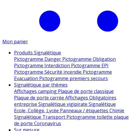
Mon panier
Produits Signalétique
Pictogramme Danger
Pictogramme Obligation
Pictogramme Interdiction
Pictogramme EPI
Pictogramme Sécurité incendie
Pictogramme
Evacuation
Pictogramme premiers secours
Signalétique par thèmes
Affichages camping
Plaque de porte classique
Plaque de porte carrée
Affichages Obligatoires
entreprise
Signalétique vigipirate
Signalétique
Ecole, Collège, Lycée
Panneaux / étiquettes Chimie
Signalétique Transport
Pictogramme toilette
plaque
de porte
Coronavirus
Sur mesure