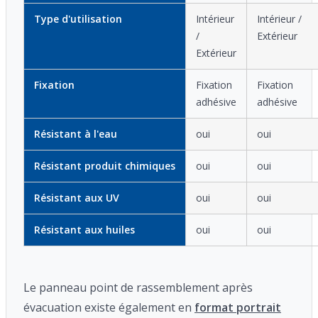
Type d'utilisation
Intérieur
Intérieur /
/
Extérieur
Extérieur
Fixation
Fixation
Fixation
adhésive
adhésive
Résistant à l'eau
oui
oui
Résistant produit chimiques
oui
oui
Résistant aux UV
oui
oui
Résistant aux huiles
oui
oui
Le panneau point de rassemblement après
évacuation existe également en
format portrait