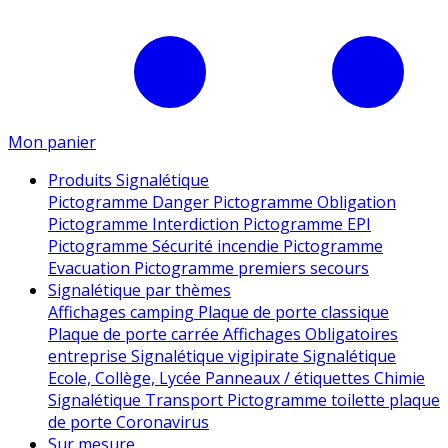
Mon panier
Produits Signalétique
Pictogramme Danger
Pictogramme Obligation
Pictogramme Interdiction
Pictogramme EPI
Pictogramme Sécurité incendie
Pictogramme
Evacuation
Pictogramme premiers secours
Signalétique par thèmes
Affichages camping
Plaque de porte classique
Plaque de porte carrée
Affichages Obligatoires
entreprise
Signalétique vigipirate
Signalétique
Ecole, Collège, Lycée
Panneaux / étiquettes Chimie
Signalétique Transport
Pictogramme toilette
plaque
de porte
Coronavirus
Sur mesure