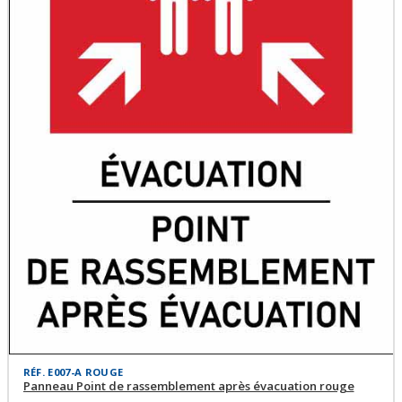
RÉF. E007-A ROUGE
Panneau Point de rassemblement après évacuation rouge