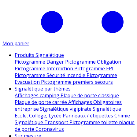
Mon panier
Produits Signalétique
Pictogramme Danger
Pictogramme Obligation
Pictogramme Interdiction
Pictogramme EPI
Pictogramme Sécurité incendie
Pictogramme
Evacuation
Pictogramme premiers secours
Signalétique par thèmes
Affichages camping
Plaque de porte classique
Plaque de porte carrée
Affichages Obligatoires
entreprise
Signalétique vigipirate
Signalétique
Ecole, Collège, Lycée
Panneaux / étiquettes Chimie
Signalétique Transport
Pictogramme toilette
plaque
de porte
Coronavirus
Sur mesure