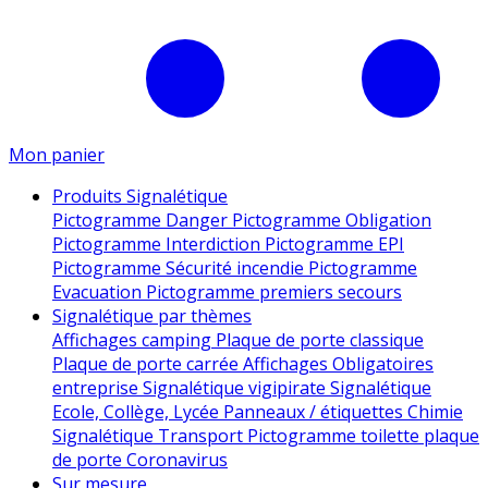
Mon panier
Produits Signalétique
Pictogramme Danger
Pictogramme Obligation
Pictogramme Interdiction
Pictogramme EPI
Pictogramme Sécurité incendie
Pictogramme
Evacuation
Pictogramme premiers secours
Signalétique par thèmes
Affichages camping
Plaque de porte classique
Plaque de porte carrée
Affichages Obligatoires
entreprise
Signalétique vigipirate
Signalétique
Ecole, Collège, Lycée
Panneaux / étiquettes Chimie
Signalétique Transport
Pictogramme toilette
plaque
de porte
Coronavirus
Sur mesure