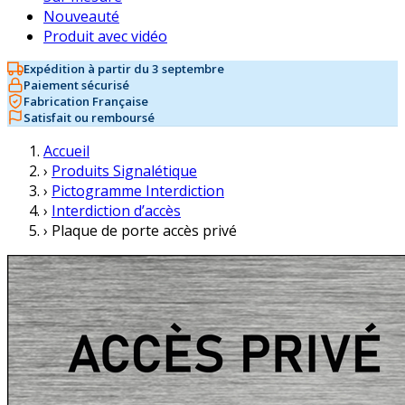
Nouveauté
Produit avec vidéo
Expédition à partir du 3 septembre
Paiement sécurisé
Fabrication Française
Satisfait ou remboursé
Accueil
›
Produits Signalétique
›
Pictogramme Interdiction
›
Interdiction d’accès
›
Plaque de porte accès privé