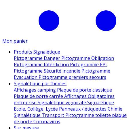
Mon panier
Produits Signalétique
Pictogramme Danger
Pictogramme Obligation
Pictogramme Interdiction
Pictogramme EPI
Pictogramme Sécurité incendie
Pictogramme
Evacuation
Pictogramme premiers secours
Signalétique par thèmes
Affichages camping
Plaque de porte classique
Plaque de porte carrée
Affichages Obligatoires
entreprise
Signalétique vigipirate
Signalétique
Ecole, Collège, Lycée
Panneaux / étiquettes Chimie
Signalétique Transport
Pictogramme toilette
plaque
de porte
Coronavirus
Sur mesure