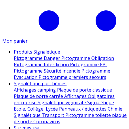
Mon panier
Produits Signalétique
Pictogramme Danger
Pictogramme Obligation
Pictogramme Interdiction
Pictogramme EPI
Pictogramme Sécurité incendie
Pictogramme
Evacuation
Pictogramme premiers secours
Signalétique par thèmes
Affichages camping
Plaque de porte classique
Plaque de porte carrée
Affichages Obligatoires
entreprise
Signalétique vigipirate
Signalétique
Ecole, Collège, Lycée
Panneaux / étiquettes Chimie
Signalétique Transport
Pictogramme toilette
plaque
de porte
Coronavirus
Sur mesure