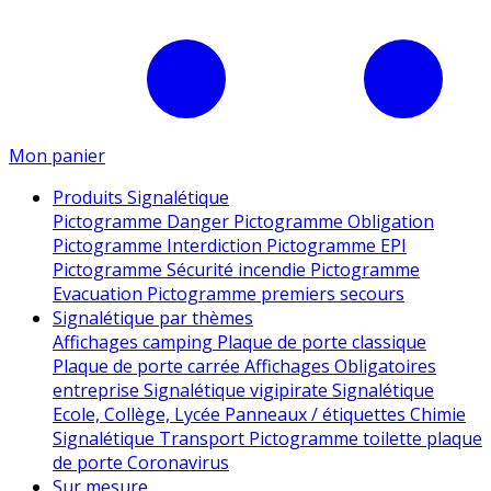
Mon panier
Produits Signalétique
Pictogramme Danger
Pictogramme Obligation
Pictogramme Interdiction
Pictogramme EPI
Pictogramme Sécurité incendie
Pictogramme
Evacuation
Pictogramme premiers secours
Signalétique par thèmes
Affichages camping
Plaque de porte classique
Plaque de porte carrée
Affichages Obligatoires
entreprise
Signalétique vigipirate
Signalétique
Ecole, Collège, Lycée
Panneaux / étiquettes Chimie
Signalétique Transport
Pictogramme toilette
plaque
de porte
Coronavirus
Sur mesure